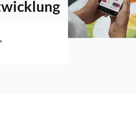
twicklung
m