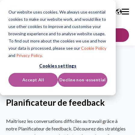
Our website uses cookies. We always use essential
cookies to make our website work, and would like to
use other cookies to improve and customise your
browsing experience and to analyse website usage.
Contactez-nous
To find out more about the cookies we use and how
your data is processed, please see our
Cookie Policy
and
Privacy Policy
.
Home
/
Resources
/
Top Tips Guides
/
Top Tips Guide
Cookies settings
Top Tips Guide
Accept All
Decline non-essential
Mise à jour le: juin 22, 2026
Planificateur de feedback
Maîtrisez les conversations difficiles au travail grâce à
notre Planificateur de feedback. Découvrez des stratégies