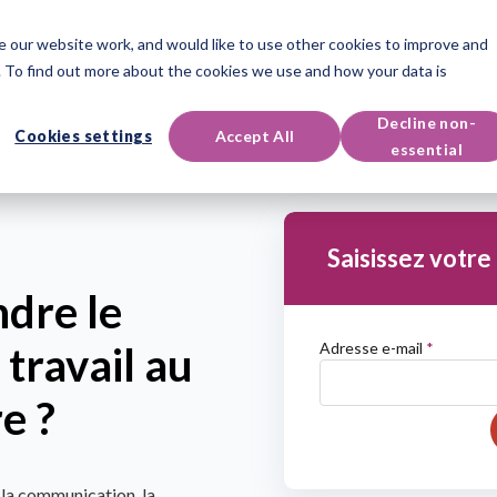
 our website work, and would like to use other cookies to improve and
Instruments
Qualifications
Événements & Ressources
 To find out more about the cookies we use and how your data is
Decline non-
Cookies settings
Accept All
essential
Saisissez votre
dre le
 travail au
Adresse e-mail
*
e ?
 la communication, la