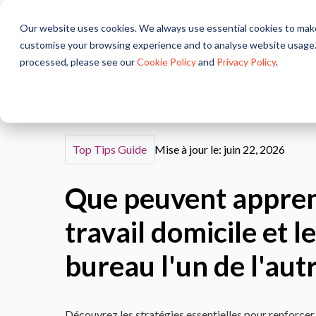
Our website uses cookies. We always use essential cookies to make
A propos
Nos solutions
customise your browsing experience and to analyse website usage.
processed, please see our
Cookie Policy
and
Privacy Policy
.
Home
/
Resources
/
Top Tips Guides
/
Top Tips Guide
Top Tips Guide
Mise à jour le: juin 22, 2026
Que peuvent appren
travail domicile et le
bureau l'un de l'autr
Découvrez les stratégies essentielles pour renforcer