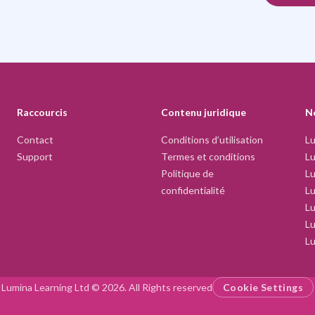
Raccourcis
Contenu juridique
N
Contact
Conditions d’utilisation
Lu
Support
Termes et conditions
Lu
Politique de
L
confidentialité
L
Lu
Lu
Lu
Lumina Learning Ltd © 2026. All Rights reserved
Cookie Settings