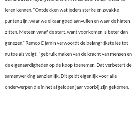
leren kennen. “Ontdekken wat ieders sterke en zwakke
punten zijn, waar we elkaar goed aanvullen en waar de hiaten
zitten. Meteen vanaf de start, want voorkomen is beter dan
genezen.” Remco Djamin verwoordt de belangrijkste les tot
nu toe als volgt: “gebruik maken van de kracht van mensen en
de eigenaardigheden op de koop toenemen. Dat verbetert de
samenwerking aanzienlijk. Dit geldt eigenlijk voor alle
onderwerpen die in het afgelopen jaar voorbij zijn gekomen.
Vooral bij de serieuze problemen merken we als team dat
juist het verschil in benadering – lees verschillend gedrag –
van uiteenlopende types hard nodig is om een oplossing te
vinden.”