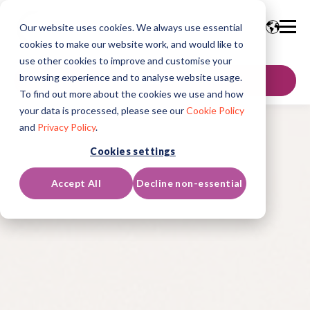
Our website uses cookies. We always use essential
cookies to make our website work, and would like to
use other cookies to improve and customise your
browsing experience and to analyse website usage.
聯絡我們
To find out more about the cookies we use and how
your data is processed, please see our
Cookie Policy
and
Privacy Policy
.
Cookies settings
Accept All
Decline non-essential