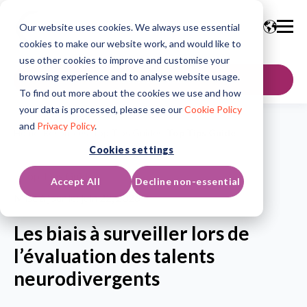
Our website uses cookies. We always use essential
cookies to make our website work, and would like to
use other cookies to improve and customise your
browsing experience and to analyse website usage.
Contactez-nous
To find out more about the cookies we use and how
your data is processed, please see our
Cookie Policy
and
Privacy Policy
.
Home
/
Resources
/
Top Tips Guides
/
Top Tips Guide
Cookies settings
Top Tips Guide
Accept All
Decline non-essential
Mise à jour le: juin 22, 2026
Les biais à surveiller lors de
l’évaluation des talents
neurodivergents