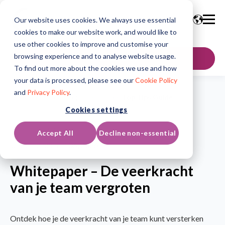
Our website uses cookies. We always use essential
cookies to make our website work, and would like to
use other cookies to improve and customise your
browsing experience and to analyse website usage.
Neem contact op
To find out more about the cookies we use and how
your data is processed, please see our
Cookie Policy
and
Privacy Policy
.
Home
/
Resources
/
Top Tips Guides
/
Top Tips Guide
Cookies settings
Top Tips Guide
Accept All
Decline non-essential
Updated on: mei 06, 2026
Whitepaper – De veerkracht
van je team vergroten
Ontdek hoe je de veerkracht van je team kunt versterken