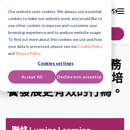
Our website uses cookies. We always use essential
cookies to make our website work, and would like to
use other cookies to improve and customise your
browsing experience and to analyse website usage.
聯絡我們
To find out more about the cookies we use and how
your data is processed, please see our
Cookie Policy
and
Privacy Policy
.
Lumina Learning 業務
Cookies settings
遍及全球，與您一起培
Accept All
Decline non-essential
養發展更有效的行為。