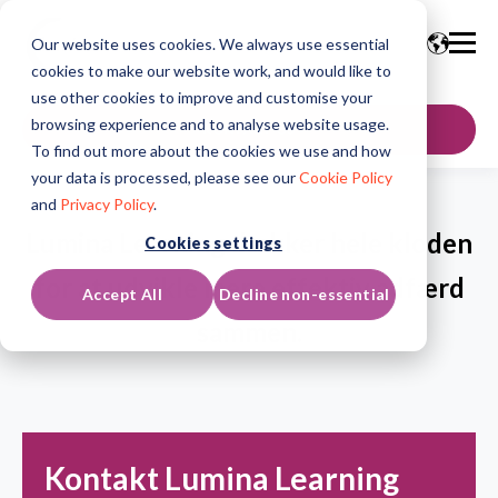
Our website uses cookies. We always use essential
cookies to make our website work, and would like to
use other cookies to improve and customise your
browsing experience and to analyse website usage.
KONTAKT OS
To find out more about the cookies we use and how
your data is processed, please see our
Cookie Policy
and
Privacy Policy
.
Lumina Learning dækker hele kloden
Cookies settings
for at udvikle mere effektiv adfærd
Accept All
Decline non-essential
sammen.
Kontakt Lumina Learning