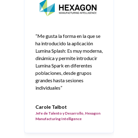
“Me gusta la forma en la que se
“
ha introducido la aplicación
a
Lumina Splash: Es muy moderna,
p
dinámica y permite introducir
p
Lumina Spark en diferentes
p
poblaciones, desde grupos
r
grandes hasta sesiones
individuales”
C
H
Carole Talbot
Jefe de Talento y Desarrollo, Hexagon
Manufacturing Intelligence