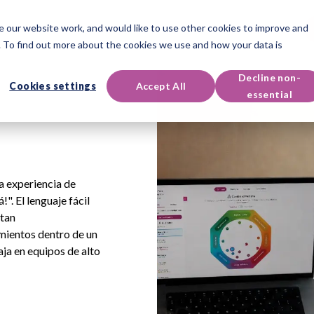
 our website work, and would like to use other cookies to improve and
Productos
Eventos
 To find out more about the cookies we use and how your data is
Decline non-
Cookies settings
Accept All
essential
la experiencia de
. El lenguaje fácil
ltan
mientos dentro de un
aja en equipos de alto