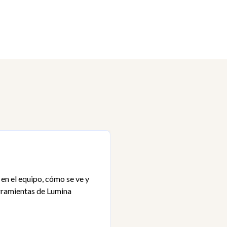
rar interactivamente la personalidad del equipo.
po cambia bajo presión. Aprende cómo
n tu equipo.
mente con tu equipo
do un equipo no está desempeñándose bien
 los diferentes estilos de trabajo
 rendimiento
en el equipo, cómo se ve y
erramientas de Lumina