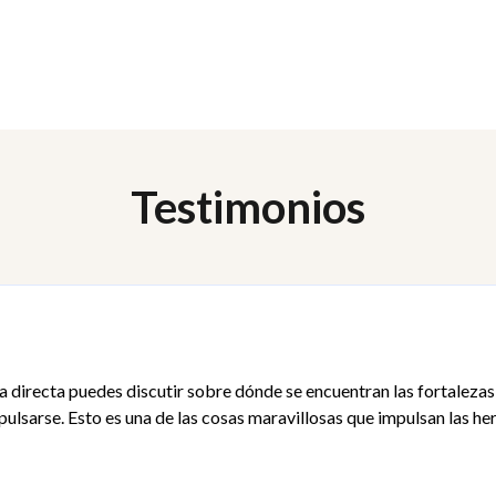
Usa el Team Viewer para explo
Ve rápidamente cómo tu equi
comunicarte efectivamente co
Comunícárte efectiva
Testimonios
Saber qué hacer cuan
Valorar la diversidad y
Crear equipos de alto
directa puedes discutir sobre dónde se encuentran las fortalezas 
pulsarse. Esto es una de las cosas maravillosas que impulsan las h