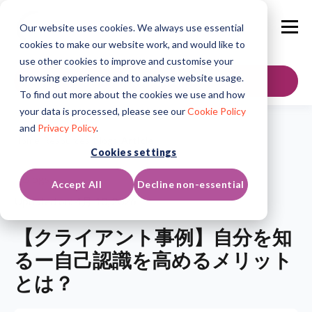
Our website uses cookies. We always use essential
cookies to make our website work, and would like to
use other cookies to improve and customise your
browsing experience and to analyse website usage.
お問い合わせ
To find out more about the cookies we use and how
your data is processed, please see our
Cookie Policy
and
Privacy Policy
.
Home
/
Resources
/
Blogs
/
Article
Cookies settings
Blogs
Accept All
Decline non-essential
Updated on: 4月 10, 2026
【クライアント事例】自分を知
るー自己認識を高めるメリット
とは？