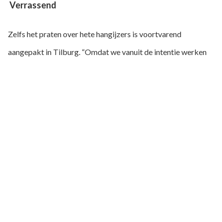
Verrassend
Zelfs het praten over hete hangijzers is voortvarend
aangepakt in Tilburg. “Omdat we vanuit de intentie werken
om de gemeenschappelijke deler te vinden, niet de
uitzondering. In Lumina Learning hebben we hiervoor de
juiste tool gevonden en die ook op het juiste moment ingezet.
Dit geldt vooral voor de profielanalyse. De vragen uit de test
zijn direct van toepassing op ons werkproces. Met andere
woorden: ik heb er meteen beeld bij. Een ander sterk punt is
dat het profiel je eigen gedrag vertaalt naar omstandigheden
die hier in de praktijk echt plaatsvinden. De levendige
beschrijving van jezelf is bijna confronterend. Zelfs als de