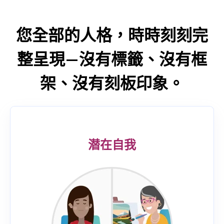
一种与人们直接交谈的感觉，它提供每个人独一无二的报
告，而不是与他们相似的那类人的报告。该模型直接测量
72个特质，简单易懂，兼备深刻的内涵 。这就是为什么众
您全部的人格，時時刻刻完
多组织选择Lumina Spark作为选拔、培训和发展的工具。
整呈現—沒有標籤、沒有框
架、沒有刻板印象。
潜在自我