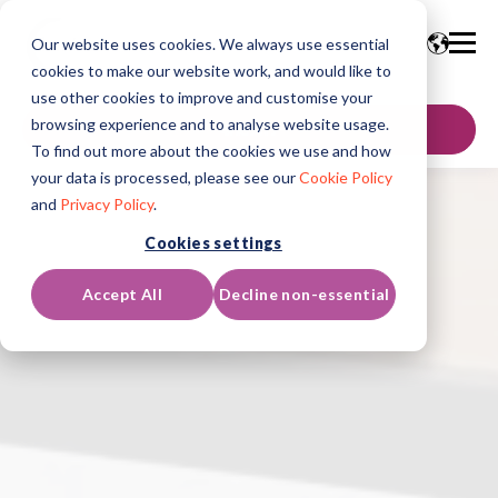
Our website uses cookies. We always use essential
cookies to make our website work, and would like to
use other cookies to improve and customise your
browsing experience and to analyse website usage.
聯絡我們
To find out more about the cookies we use and how
your data is processed, please see our
Cookie Policy
and
Privacy Policy
.
Cookies settings
Accept All
Decline non-essential