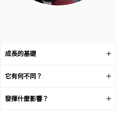
成長的基礎
提供了一个精准的、个性化的个人优势和发展领域的指
南。无论你是CEO还是新员工，它都能为每个人提供丰富
它有何不同？
的洞见和实际的益处。Lumina Spark是拥抱和谐的——我们
可以同时展现看似完全相反的人格特质！在生活或工作
Lumina Spark激励人们发展工作场合所需要的技能——适应
中，没有什么是一目了然非此即彼的，人性更是如此。例
性、敏捷性、成长心态、搭档合作、真诚自我以及领导自
發揮什麼影響？
如，在不同的环境中，我们既可以外向，也可以内向。
我和他人的能力。仅仅一个工具，不需要额外测评，
Lumina Spark提供三个视角来评估潜在自我、日常自我和
Lumina Spark通过独特的肖像报告展现真实的您。它建立
压力自我，让你对自己的完整人格有延续性的洞察。