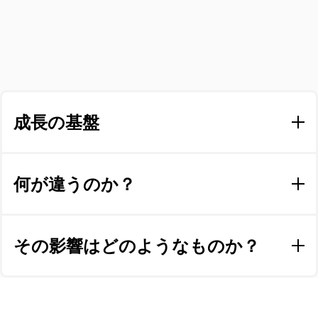
成長の基盤
ルミナスパークは回答した質問票を元に、個人の強み今
後さらに伸ばすことができる点が正確に記載されたプロ
何が違うのか？
ファイルと呼ばれる性格を表す結果を提供しています。
あなたが会社の最高責任者であろうと、新入社員であろ
ルミナスパークは職場で最も必要とされるスキルと言わ
うと、誰もが深い知識が得られ実践しやすいというメ
れる”順応性、アジリティー（機敏性）、マインドセット
その影響はどのようなものか？
リットがあります。 ルミナスパークはパラドックスを受
の変革、人間関係の構築、自身や周囲を自分らしく引っ
け入れます。それはどういうことかと言うと、一見する
張っていく能力”を伸ばす意欲を引き出すことができま
と相反する性格特性をどちらも同時に具現化するという
ルミナスパークは一人ひとりにカスタマイズされた、そ
す。一つのツールで内在のペルソナ、日常のペルソナ、
事です！人生も仕事もそう単純なことはありません。本
の人の全ての性格を網羅したプロファイルを提供しま
行き過ぎた時のペルソナという３つの状況に応じた性格
来の人間も同じ事が言えます。例えば、外向的と内向的
す。プロファイルの結果はあくまで誰でもないあなたの