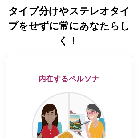
を表し、あなたの性格の全体を深く掘り下げて知ること
は状況によって人はどちらにもなることが可能なので
性格であり、その人と似ている人についての結果ではあ
タイプ分けやステレオタイ
ができるため、ルミナ以外の心理測定ツールを別に受け
す。
りません。モデルはシンプルで理解しやすいですが、７
る必要はありません。
２の性格の資質を直接測定することで非常に深掘りされ
プをせずに常にあなたらし
た内容となっています。だからこそルミナスパークは多
くの組織での採用、トレーニング、人財開発で活用され
く！
ているのです。
内在するペルソナ