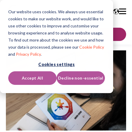
Our website uses cookies. We always use essential
cookies to make our website work, and would like to
use other cookies to improve and customise your
browsing experience and to analyse website usage.
聯絡我們
To find out more about the cookies we use and how
your data is processed, please see our
Cookie Policy
and
Privacy Policy
.
Cookies settings
Accept All
Decline non-essential