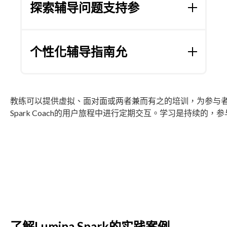
三个角色中独特的质量模式来互动地发挥他们
探索辅导问题支持参
的个性。这些包括它们的放大、隐藏的宝藏、
悖论等等——所有这些都会自动调整以反映它们
探索辅导问题支持参
与者选择他们最重要的发
最重要的模式，并为自我发展创造持续的好奇
展领域并回答个性化的辅导问题，确保他们可
个性化辅导指南允
心。质量模式反映了优势以及使用智能数据和
以专注于真正重要的事情，真正掌握自己的发
简单语言的可能开发领域。这有助于以易于理
展。这样做可以增强他们的个性并展示他们的
解、相关和精确的含义指导参与者的发展之
个性化辅导指南允
许从业者查看参与者的辅导
真实面目。这支持使用 GROWS 框架阐明和实
旅。参与者可以调整质量模式，以可视化他们
答案和目标，并生成动态创建和个性化的辅导
现关键目标。
未来的潜在发展。
教练可以提供虚拟、面对面或两者兼而有之的培训，为参与者提供 S
指南，这意味着他们可以在需要时提供指导和
Spark Coach的用户旅程中进行定期交互。学习是持续的
支持。在研讨会或反馈会议之前将其打印出
来，以获得一个强大的工具，让您专注于真正
重要的问题。
了解Lumina Spark的实践案例