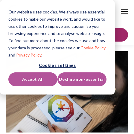
Our website uses cookies. We always use essential
cookies to make our website work, and would like to
use other cookies to improve and customise your
browsing experience and to analyse website usage.
Contáctenos
To find out more about the cookies we use and how
your data is processed, please see our
Cookie Policy
and
Privacy Policy
.
Cookies settings
Accept All
Decline non-essential