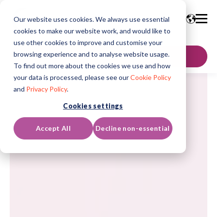
Our website uses cookies. We always use essential
cookies to make our website work, and would like to
use other cookies to improve and customise your
browsing experience and to analyse website usage.
聯絡我們
To find out more about the cookies we use and how
your data is processed, please see our
Cookie Policy
and
Privacy Policy
.
Cookies settings
Accept All
Decline non-essential