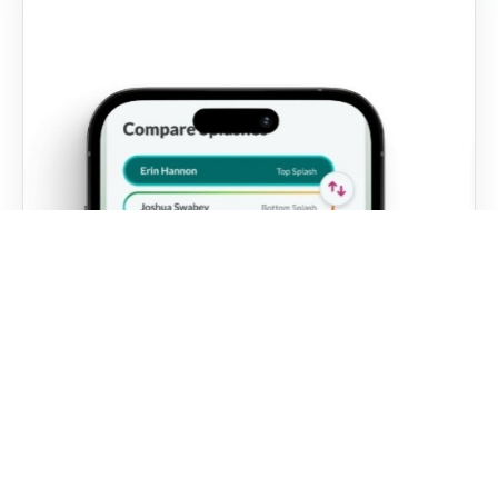
Jak dzięki funkcji Zobacz swój Splash
włączyć rozwój kompetencji miękkich w
codzienny rytm pracy