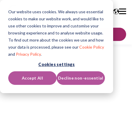
Our website uses cookies. We always use essential
cookies to make our website work, and would like to
use other cookies to improve and customise your
browsing experience and to analyse website usage.
聯絡我們
To find out more about the cookies we use and how
your data is processed, please see our
Cookie Policy
and
Privacy Policy
.
Cookies settings
Accept All
Decline non-essential