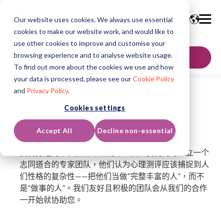
Our website uses cookies. We always use essential
cookies to make our website work, and would like to
use other cookies to improve and customise your
browsing experience and to analyse website usage.
聯絡我們
To find out more about the cookies we use and how
your data is processed, please see our
Cookie Policy
and
Privacy Policy
.
Cookies settings
我們的承諾
Accept All
Decline non-essential
我们打造的不仅仅是心理测评工具，我们同时建立一个
志同道合的专家团队，他们认为心理测评应该捕捉到人
们性格的复杂性——把他们当做“完整丰富的人”，而不
是“做事的人”。我们友好且积极的团队会从我们的合作
一开始就协助您。