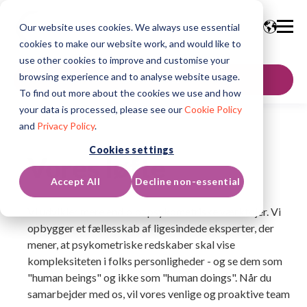
Our website uses cookies. We always use essential
cookies to make our website work, and would like to
use other cookies to improve and customise your
browsing experience and to analyse website usage.
KONTAKT OS
To find out more about the cookies we use and how
your data is processed, please see our
Cookie Policy
and
Privacy Policy
.
Cookies settings
Vores løfte
Accept All
Decline non-essential
Vi udvikler mere end blot psykometriske værktøjer. Vi
opbygger et fællesskab af ligesindede eksperter, der
mener, at psykometriske redskaber skal vise
kompleksiteten i folks personligheder - og se dem som
"human beings" og ikke som "human doings". Når du
samarbejder med os, vil vores venlige og proaktive team