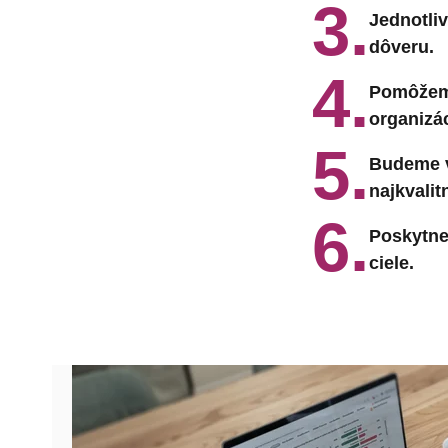
3.
Jednotli
dôveru.
4.
Pomôžeme
organizác
5.
Budeme v
najkvalit
6.
Poskytne
ciele.