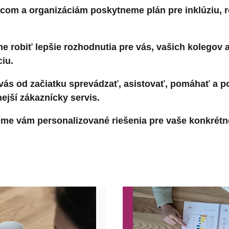
vcom a organizáciám poskytneme plán pre inklúziu, 
 robiť lepšie rozhodnutia pre vás, vašich kolegov 
iu.
ás od začiatku sprevádzať, asistovať, pomáhať a 
nejší zákaznícky servis.
me vám personalizované riešenia pre vaše konkrétn