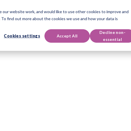
 our website work, and would like to use other cookies to improve and
dukty
Certifikácie
Podujatia a zdroje
Podporu
 To find out more about the cookies we use and how your data is
Decline non-
Cookies settings
Accept All
essential