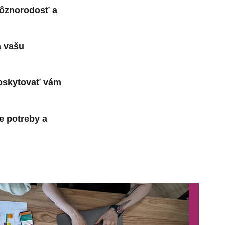
rôznorodosť a
a vašu
poskytovať vám
e potreby a