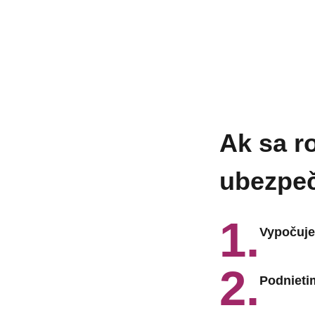
Ak sa r
ubezpeč
1.
Vypočuje
2.
Podnieti