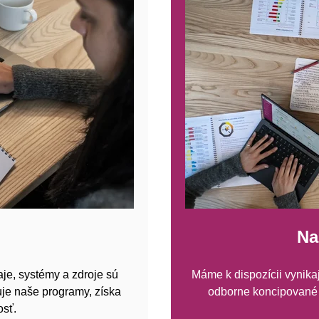
Na
je, systémy a zdroje sú
Máme k dispozícii vynikaj
uje naše programy, získa
odborne koncipované 
sť.