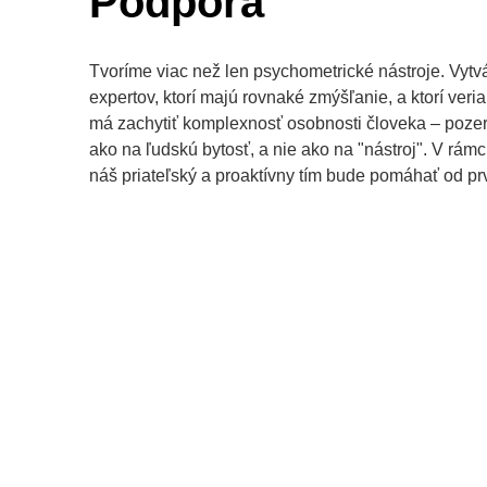
Podpora
Tvoríme viac než len psychometrické nástroje. Vyt
expertov, ktorí majú rovnaké zmýšľanie, a ktorí veri
má zachytiť komplexnosť osobnosti človeka – poze
ako na ľudskú bytosť, a nie ako na "nástroj". V rám
náš priateľský a proaktívny tím bude pomáhať od prv