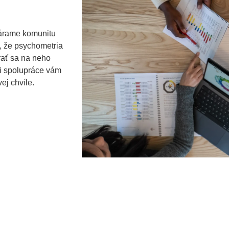
várame komunitu
a, že psychometria
rať sa na neho
ci spolupráce vám
ej chvíle.