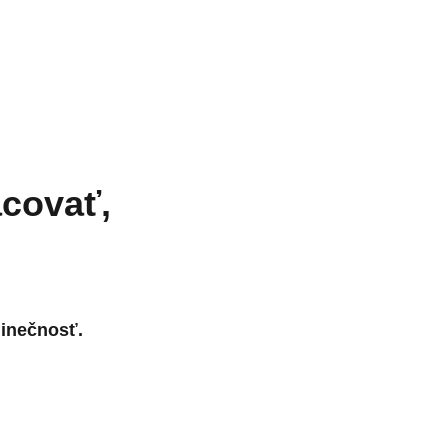
acovať,
inečnosť.