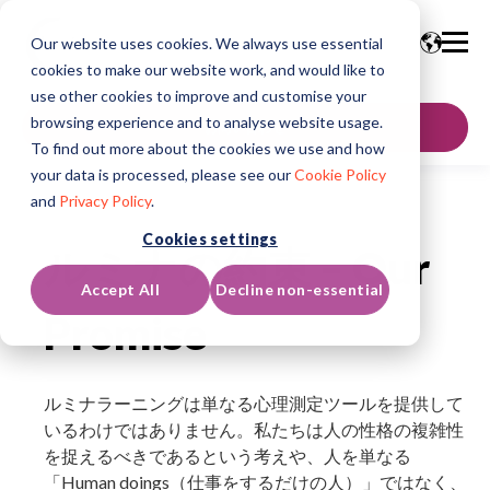
Our website uses cookies. We always use essential
cookies to make our website work, and would like to
use other cookies to improve and customise your
browsing experience and to analyse website usage.
お問い合わせ
To find out more about the cookies we use and how
your data is processed, please see our
Cookie Policy
and
Privacy Policy
.
Cookies settings
ルミナの約束 – Our
Accept All
Decline non-essential
Promise
ルミナラーニングは単なる心理測定ツールを提供して
いるわけではありません。私たちは人の性格の複雑性
を捉えるべきであるという考えや、人を単なる
「Human doings（仕事をするだけの人）」ではなく、