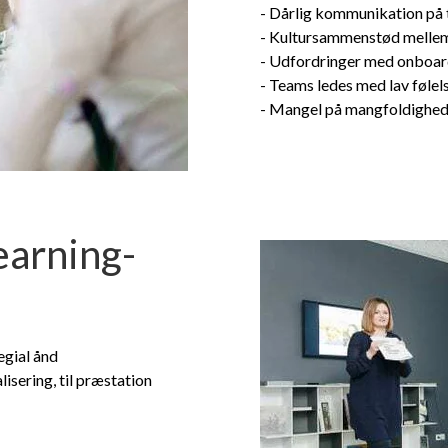
- Dårlig kommunikation på 
- Kultursammenstød mellem
- Udfordringer med onboar
- Teams ledes med lav føl
- Mangel på mangfoldighed
earning-
egial ånd
alisering, til præstation