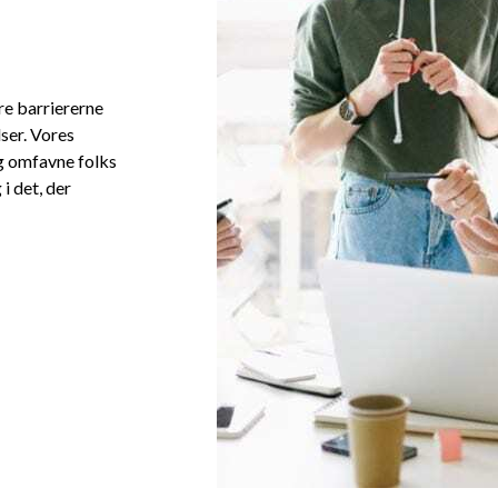
re barriererne
ser. Vores
og omfavne folks
i det, der