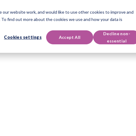
 our website work, and would like to use other cookies to improve and
ukter
Certificeringer
Events & Ressourcer
Support
 To find out more about the cookies we use and how your data is
Decline non-
Cookies settings
Accept All
essential