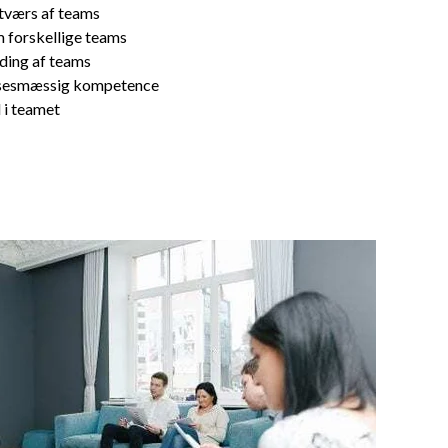
tværs af teams
 forskellige teams
ding af teams
elsesmæssig kompetence
 i teamet