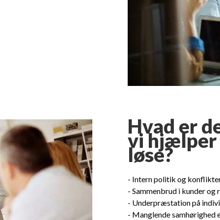
Hvad er de
vi hjælper
løse?
- Intern politik og konflikter
- Sammenbrud i kunder og r
- Underpræstation på indivi
- Manglende samhørighed e