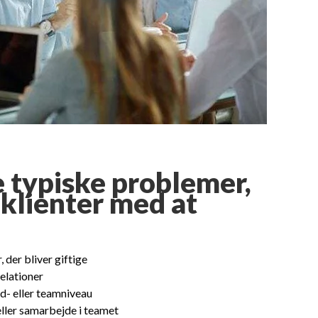
 typiske problemer,
 klienter med at
, der bliver giftige
elationer
d- eller teamniveau
ller samarbejde i teamet