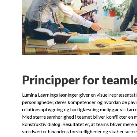
Principper for teaml
Lumina Learnings løsninger giver en visuel repræsent
personligheder, deres kompetencer, og hvordan de påv
relationsopbygning og hurtiglæsning muliggør vi større
Med større samhørighed i teamet bliver konflikter en m
konstruktiv dialog. Resultatet er, at teams bliver mere 
værdsætter hinandens forskelligheder og skaber succ