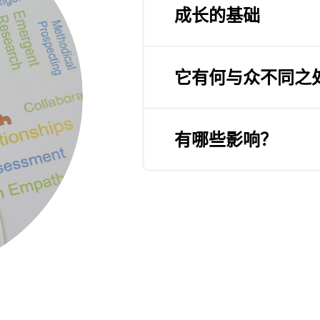
成长的基础
无论您是一线销售经理或销
带领的是大型复杂的客户管理团队
它有何与众不同之
提供支持。
将关系视角引入销售流程，
"Lumina Sales肖像
从而推动销售业绩。Lumina
有哪些影响？
表现。它回答了这样一个问题
作用。
程中处于什么位置?”
将关系视角引入销售流程，
Lumina Sales帮助销售人
从而推动销售业绩。Lumina
调整方法，并与客户及其客
作用。
通用的语言来指导和发展他
为销售领导提供一种激励和
创建关于个性如何影响销售结
的关系。