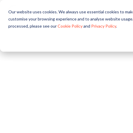
Our website uses cookies. We always use essential cookies to make
关于
解决方案
产品
customise your browsing experience and to analyse website usage.
processed, please see our
Cookie Policy
and
Privacy Policy
.