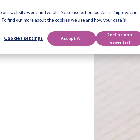
 our website work, and would like to use other cookies to improve and
认证课程
活动与资源
联系支持
 To find out more about the cookies we use and how your data is
Decline non-
Cookies settings
Accept All
essential