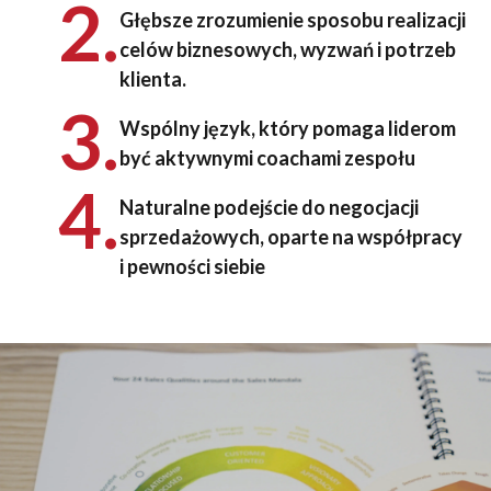
2.
potrzebują, aby inspirować i umożliwiać poprawę
zespoły.
Głębsze zrozumienie sposobu realizacji
wydajności.
celów biznesowych, wyzwań i potrzeb
klienta.
Większa świadomość tego, jak osobowość wpływa na
3.
wyniki sprzedaży. Buduj relacje, które będą się
Wspólny język, który pomaga liderom
umacniać po podpisaniu umowy.
być aktywnymi coachami zespołu
4.
Naturalne podejście do negocjacji
sprzedażowych, oparte na współpracy
i pewności siebie