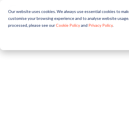
Our website uses cookies. We always use essential cookies to make
關於
方案
產品
customise your browsing experience and to analyse website usage.
processed, please see our
Cookie Policy
and
Privacy Policy
.