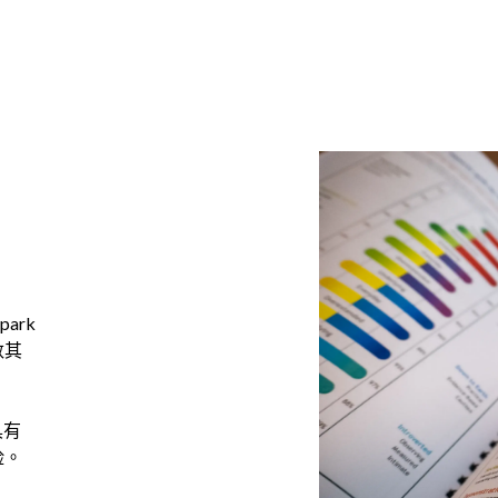
ark
数其
具有
险。