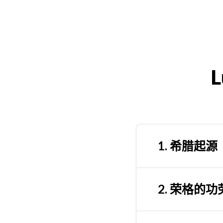
1. 希腊起源
希腊人首创了气质
希腊人对身体而不
2. 荣格的功
事后看来，艾森克
荣格的性格理论（
Lumina Sp