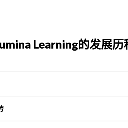
Lumina Learning的发展历
理论，将人分为胆汁质、多血质、黏液质和抑郁质等四种不同类
是对心灵的了解，被视为当时最先进的人格理论。
劳
证明希腊人成功地识别了两个后来在大五人格理论中得到了实证
1921）比起气质理论有了显著的提高，并且在过去的数十年中
ark将这两个维度称为内向和外向，以及风险反应和奖励反应。