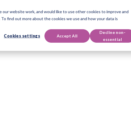
 our website work, and would like to use other cookies to improve and
認證課程
活動與資源
支援服務
 To find out more about the cookies we use and how your data is
Decline non-
Cookies settings
Accept All
essential