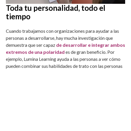
Toda tu personalidad, todo el
tiempo
Cuando trabajamos con organizaciones para ayudar a las
personas a desarrollarse, hay mucha investigación que
demuestra que ser capaz
de desarrollar e integrar ambos
extremos de una polaridad
es de gran beneficio. Por
ejemplo, Lumina Learning ayuda a las personas a ver cómo
pueden combinar sus habilidades de trato con las personas
con su motivación por los resultados.
Al medir
3 "personas" (Subyacente, Cotidiana y Sobre
extendida),
Lumina Learning crea un retrato que revela
toda tu personalidad, eliminando la necesidad de pruebas y
modelos adicionales.
En lugar de medir un extremo de la polaridad en el modo
cotidiano y el extremo opuesto en el modo sobreextendido