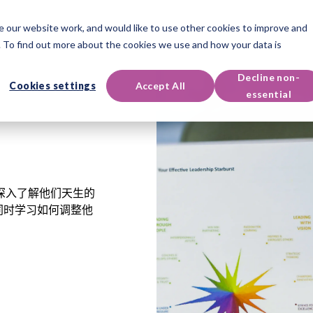
 our website work, and would like to use other cookies to improve and
认证课程
活动与资源
联系支持
 To find out more about the cookies we use and how your data is
Decline non-
Cookies settings
Accept All
essential
理者深入了解他们天生的
同时学习如何调整他