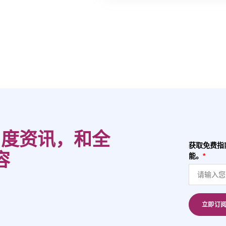
ing月度资讯，和全
获取免费指
容
能。
*