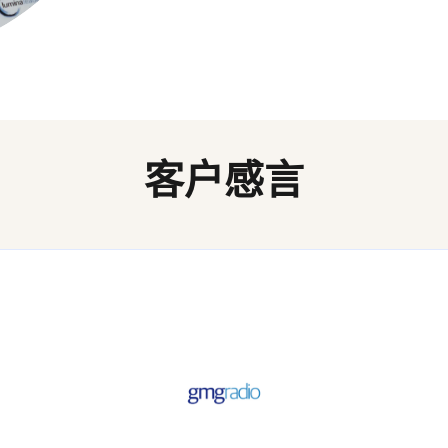
域进行定制。
您可以定制项目，以便于在
导者参与的大型项目，通常
者都能100%完成问卷，从
可以选择只针对有效领导力
案的时间永远不会超过所需
的。选择权在你手中。
客户感言