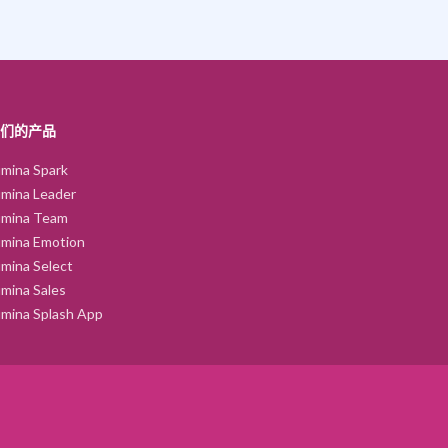
们的产品
mina Spark
mina Leader
umina Team
umina Emotion
mina Select
mina Sales
mina Splash App