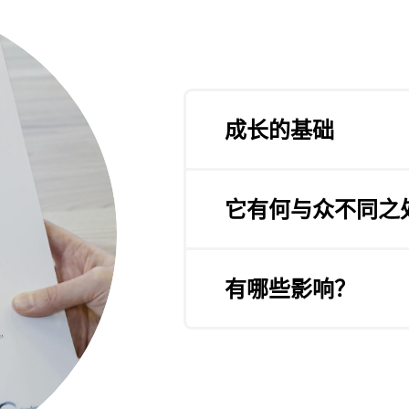
成长的基础
Lumina Leader 提
真实地进行领导。它侧重于
它有何与众不同之
以交付为导向的领导、以人
Lumina Leader 36
Lumina Leader 为
自己，并观察其领导风格的
者独特的领导风格。它还会
有哪些影响？
的方法。Lumina Lead
人们可以拥有领导者的头衔，
们能够在竞争日益激烈和模
Investors in Peop
Lumina Leader 以及
达 840 亿英镑。与此同
碍，在变革时期提高领导能
没有放之四海而皆准的解决
来越多的要求、高压的工作
才。
为什么领导者自我问卷和领导