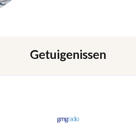
One size does not fit all en a
belanghebbenden met uiteen
leiderschapsoplossingen. Dat
U kunt projecten aanpassen z
Rater vragenlijsten eenvoudi
zowel qua grootte als qua doe
ontwikkelingsgebieden om op
waarbij veel leiders betrokke
kortere vragenlijst. Dit betek
vragenlijst invult, wat zorgt 
oplossing. Ook kunnen de vra
Getuigenissen
uitsluitend richten op effecti
betekent dat leiders nooit la
en dat elke vraag gericht is o